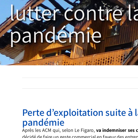
lutter contre l
pandémie
Perte d’exploitation suite à 
pandémie
Après les ACM qui, selon Le Figaro,
va indemniser ses c
décidé de faire un geste commercial en faveur des entrep